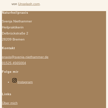
von
Unsplash.com
.
Naturheilpraxis
Svenja Niethammer
Heilpraktikerin
Delbrückstraße 2
28209 Bremen
Kontakt
praxis@svenja-niethammer.de
01525 4565004
Folge mir
Instagram
Links
Über mich